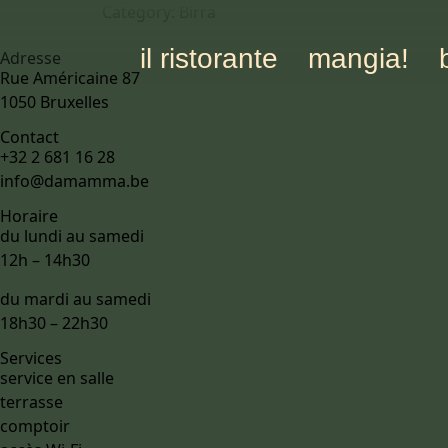
Category:
Birra
il ristorante
mangia!
Adresse
Rue Américaine 87
1050 Bruxelles
Contact
+32 2 681 16 28
info@damamma.be
Horaire
du lundi au samedi
12h – 14h30
du mardi au samedi
18h30 – 22h30
Services
service en salle
terrasse
comptoir