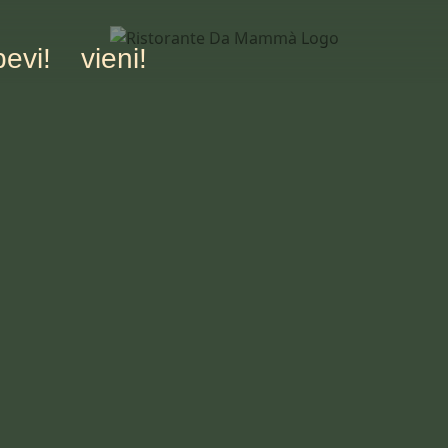
bevi!
vieni!